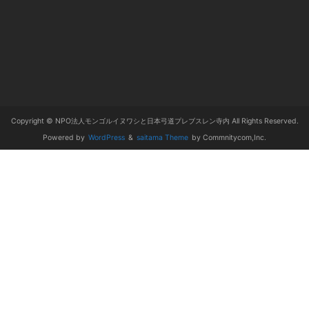
Copyright © NPO法人モンゴルイヌワシと日本弓道プレブスレン寺内 All Rights Reserved.
Powered by
WordPress
&
saitama Theme
by Commnitycom,Inc.