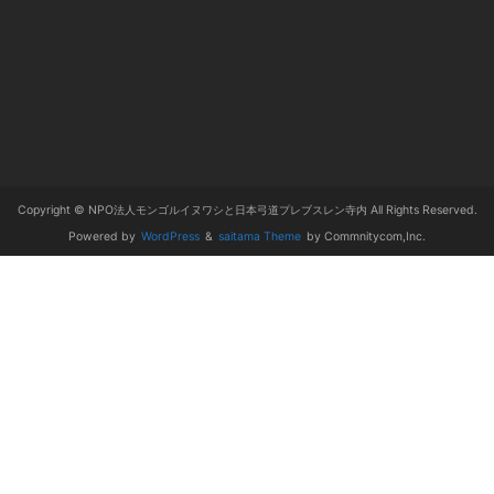
Copyright © NPO法人モンゴルイヌワシと日本弓道プレブスレン寺内 All Rights Reserved.
Powered by
WordPress
&
saitama Theme
by Commnitycom,Inc.