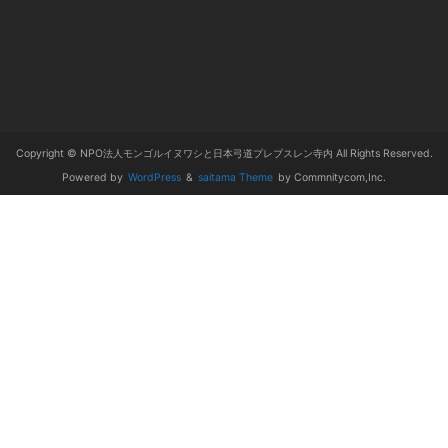
Copyright © NPO法人モンゴルイヌワシと日本弓道プレブスレン寺内 All Rights Reserved.
Powered by
WordPress
&
saitama Theme
by Commnitycom,Inc.