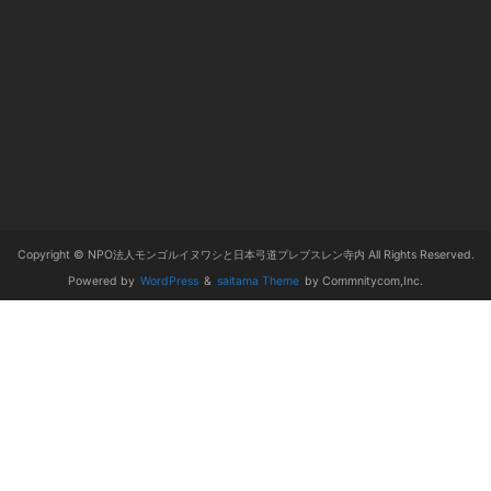
Copyright © NPO法人モンゴルイヌワシと日本弓道プレブスレン寺内 All Rights Reserved.
Powered by
WordPress
&
saitama Theme
by Commnitycom,Inc.