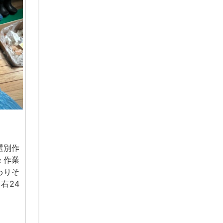
選別作
々作業
わりそ
右24