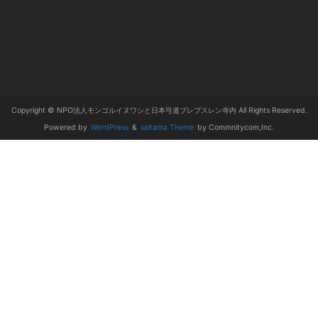
Copyright © NPO法人モンゴルイヌワシと日本弓道プレブスレン寺内 All Rights Reserved.
Powered by
WordPress
&
saitama Theme
by Commnitycom,Inc.