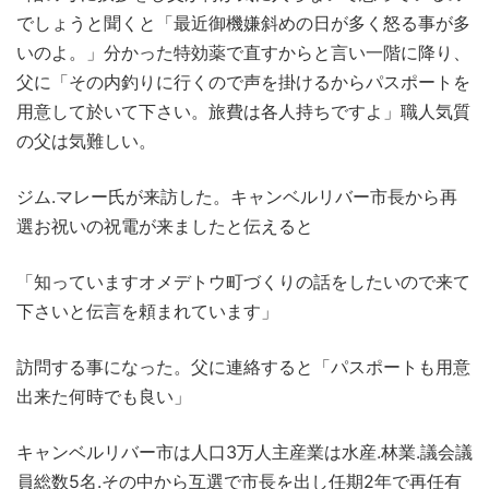
でしょうと聞くと「最近御機嫌斜めの日が多く怒る事が多
いのよ。」分かった特効薬で直すからと言い一階に降り、
父に「その内釣りに行くので声を掛けるからパスポートを
用意して於いて下さい。旅費は各人持ちですよ」職人気質
の父は気難しい。
ジム.マレー氏が来訪した。キャンベルリバー市長から再
選お祝いの祝電が来ましたと伝えると
「知っていますオメデトウ町づくりの話をしたいので来て
下さいと伝言を頼まれています」
訪問する事になった。父に連絡すると「パスポートも用意
出来た何時でも良い」
キャンベルリバー市は人口3万人主産業は水産.林業.議会議
員総数5名.その中から互選で市長を出し任期2年で再任有