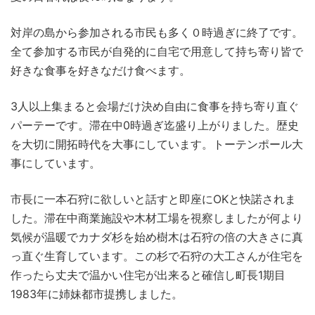
対岸の島から参加される市民も多く０時過ぎに終了です。
全て参加する市民が自発的に自宅で用意して持ち寄り皆で
好きな食事を好きなだけ食べます。
3人以上集まると会場だけ決め自由に食事を持ち寄り直ぐ
パーテーです。滞在中0時過ぎ迄盛り上がりました。歴史
を大切に開拓時代を大事にしています。トーテンポール大
事にしています。
市長に一本石狩に欲しいと話すと即座にOKと快諾されま
した。滞在中商業施設や木材工場を視察しましたが何より
気候が温暖でカナダ杉を始め樹木は石狩の倍の大きさに真
っ直ぐ生育しています。この杉で石狩の大工さんが住宅を
作ったら丈夫で温かい住宅が出来ると確信し町長1期目
1983年に姉妹都市提携しました。