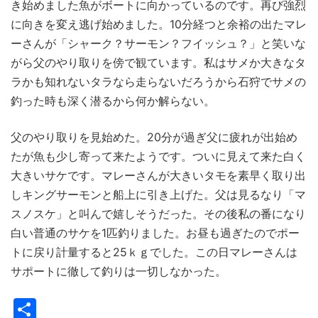
き始めました魚がボートに向かっているのです。再び強烈
に向きを変え逃げ始めました。10分経つと余裕の出たマレ
ーさんが「シャーク？サーモン？フイッシュ？」と笑いな
がら父のやり取りを傍で観ています。私はサメか大きなタ
ラかも知れないタラなら走らないだろうから石狩でサメの
釣った時も深く潜るから何か解らない。
父のやり取りを見始めた。20分が過ぎ父に疲れが出始め
たが魚も少し寄って来たようです。ついに見えて来た白く
大きいサケです。マレーさんが大きいタモを素早く取り出
しキングサーモンと船上に引き上げた。父は見るなり「マ
スノスケ」と叫んで嬉しそうだった。その後私の番になり
白い普通のサケを1匹釣りました。お昼も過ぎたのでポー
トに戻り計量すると25ｋｇでした。この日マレーさんは
サポートに徹して釣りは一切しなかった。
共