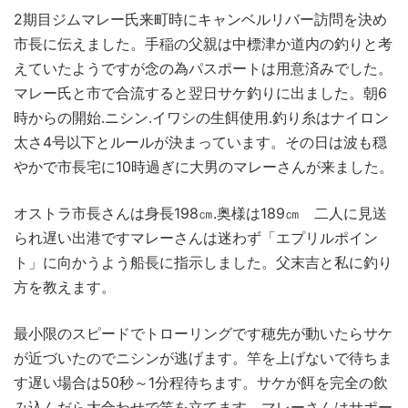
2期目ジムマレー氏来町時にキャンベルリバー訪問を決め
市長に伝えました。手稲の父親は中標津か道内の釣りと考
えていたようですが念の為パスポートは用意済みでした。
マレー氏と市で合流すると翌日サケ釣りに出ました。朝6
時からの開始.ニシン.イワシの生餌使用.釣り糸はナイロン
太さ4号以下とルールが決まっています。その日は波も穏
やかで市長宅に10時過ぎに大男のマレーさんが来ました。
オストラ市長さんは身長198㎝.奥様は189㎝ 二人に見送
られ遅い出港ですマレーさんは迷わず「エプリルポイン
ト」に向かうよう船長に指示しました。父末吉と私に釣り
方を教えます。
最小限のスピードでトローリングです穂先が動いたらサケ
が近づいたのでニシンが逃げます。竿を上げないで待ちま
す遅い場合は50秒～1分程待ちます。サケが餌を完全の飲
み込んだら大合わせで竿を立てます。マレーさんはサポー