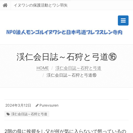
イヌワシの保護活動とワシ羽矢
Togg
navig
渓仁会日誌～石狩と弓道⑯
HOME
渓仁会日誌～石狩と弓道
渓仁会日誌～石狩と弓道⑯
2024年3月12日
Purevsuren
渓仁会日誌～石狩と弓道
2階の母に挨拶をし父が何が気に入らないで怒っているの