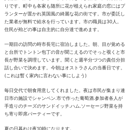
りです。町中も各家も随所に花が植えられ家庭の窓にはプ
ランターが置かれ英国風の綺麗な花の街です。市が委託し
た業者が無料で給水を行っています。市の職員は30人。
住民が殆どの事は自主的に自分達で進めます。
一期目の訪問の時市長宅に宿泊しました。朝、目が覚める
と台所でトントン包丁の音が聞こえるのでそっと覗くと市
長が野菜を調理しています。聞くと週半分づつの責任分担
話し合いで決めます。今朝はオストラさんの当番日です。
(これは暫く家内に言わない事にしよう)
毎日交代で朝食用意してくれました。夜は市民が集まり連
日市の施設でシャンペン.市で作った葡萄酒.参加者各人が
手造りのチーズのサンドイッチ.ハム.ソーセージ野菜を持
ち寄り即席パーティーです。
夏の日暮れは夜10時になります。