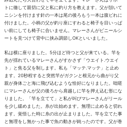
トに徹して親切に父と私に釣り方を教えます。父が頷いて
ニシンを付けます針の一本は尾の後ろもう一本は腹ビれに
付けました。小柄の父が釣り座にすわると椅子を目いっぱ
い前にしても椅子に合いません。マレーさんがビニールシ
ートを見つけて背中に挟み調節しOKといいました。
私は横に座りました。5分ほど待つと父が来ている。竿を
先が揺れているマレーさんがすかさず「ウエイト.ウエイ
ト」と焦る父を制します。私も「マッテ.マッテ」と止め
ます。20秒程すると突然竿がガクンと根元から曲がり父
親が身体ごと海に飛び込むような恰好になりました。咄嗟
にマレーさんが父の後ろから肩越しに竿を押え込む形にな
りました。「竿を立てて」と私が叫びマレーさんがリール
を少し緩めました。糸が出始めます。無理に止めると切れ
ます。覚悟した時に糸の出が止まりました。竿を立てた事
と無理をし無かった事で魚の動きが鈍ったのです。父が巻