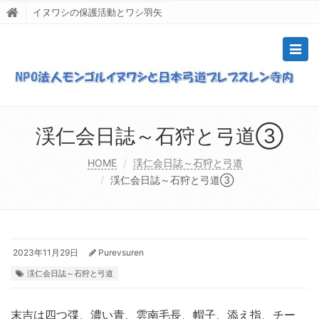
イヌワシの保護活動とワシ羽矢
Togg
navig
渓仁会日誌～石狩と弓道③
HOME
渓仁会日誌～石狩と弓道
渓仁会日誌～石狩と弓道③
2023年11月29日
Purevsuren
渓仁会日誌～石狩と弓道
末吉は四つ弽、濃い青、雲南毛長、帽子、添え指、チー