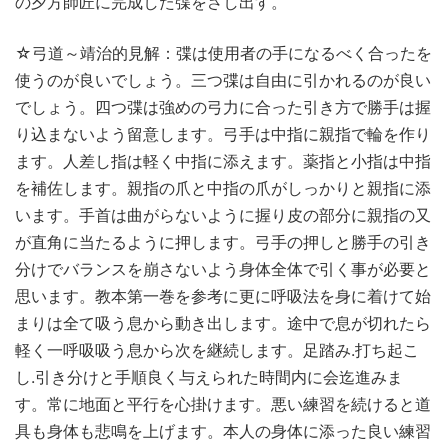
の夕方師匠に完成した弽をさし出す。
☆弓道～靖治的見解：弽は使用者の手になるべく合ったを
使うのが良いでしょう。三つ弽は自由に引かれるのが良い
でしょう。四つ弽は強めの弓力に合った引き方で勝手は握
り込まないよう留意します。弓手は中指に親指で輪を作り
ます。人差し指は軽く中指に添えます。薬指と小指は中指
を補佐します。親指の爪と中指の爪がしっかりと親指に添
います。手首は曲がらないように握り皮の部分に親指の又
が直角に当たるように押します。弓手の押しと勝手の引き
分けでバランスを崩さないよう身体全体で引く事が必要と
思います。教本第一巻を参考に更に呼吸法を身に着けて始
まりは全て吸う息から動き出します。途中で息が切れたら
軽く一呼吸吸う息から次を継続します。足踏み.打ち起こ
し.引き分けと手順良く与えられた時間内に会迄進みま
す。常に地面と平行を心掛けます。悪い練習を続けると道
具も身体も悲鳴を上げます。本人の身体に添った良い練習