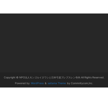
Copyright © NPO法人モンゴルイヌワシと日本弓道プレブスレン寺内 All Rights Reserved.
Powered by
WordPress
&
saitama Theme
by Commnitycom,Inc.