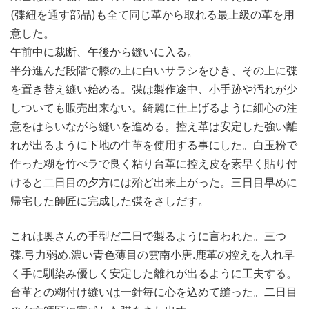
(弽紐を通す部品)も全て同じ革から取れる最上級の革を用
意した。
午前中に裁断、午後から縫いに入る。
半分進んだ段階で膝の上に白いサラシをひき、その上に弽
を置き替え縫い始める。弽は製作途中、小手跡や汚れが少
しついても販売出来ない。綺麗に仕上げるように細心の注
意をはらいながら縫いを進める。控え革は安定した強い離
れが出るように下地の牛革を使用する事にした。白玉粉で
作った糊を竹べラで良く粘り台革に控え皮を素早く貼り付
けると二日目の夕方には殆ど出来上がった。三日目早めに
帰宅した師匠に完成した弽をさしだす。
これは奥さんの手型だ二日で製るように言われた。三つ
弽.弓力弱め.濃い青色薄目の雲南小唐.鹿革の控えを入れ早
く手に馴染み優しく安定した離れが出るように工夫する。
台革との糊付け縫いは一針毎に心を込めて縫った。二日目