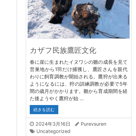
カザフ民族鷹匠文化
春に崖に生まれたイヌワシの雛の成長を見て
営巣地から1羽だけ捕獲し、鷹匠さんを親代
わりに飼育調教が開始される。鷹狩が出来る
ようになるには、狩の訓練調教が必要で5年
間の歳月がかかります。雛から育成期間を経
た後ようやく鷹狩が始 …
続きを読む
2024年3月16日
Purevsuren
Uncategorized