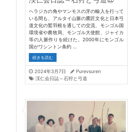
ヘラジカの角やマンモスの牙の輸入を行って
いる間も、アルタイ山脈の鷹匠文化と日本弓
道文化の鷲羽根を通しての交流、モンゴル国
環境省や農牧局、モンゴル大使館、ジャイカ
等の人脈作りを続けた。2000年にモンゴル
国がワシントン条約 …
続きを読む
2024年3月7日
Purevsuren
渓仁会日誌～石狩と弓道