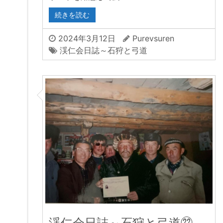
続きを読む
2024年3月12日
Purevsuren
渓仁会日誌～石狩と弓道
渓仁会日誌～石狩と弓道㉒