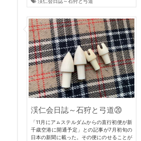
渓仁会日誌～石狩と弓道
渓仁会日誌～石狩と弓道⑳
「11月にアㇺステルダムからの直行初便が新
千歳空港に開通予定」との記事が7月初旬の
日本の新聞に載った。その便にのせることが