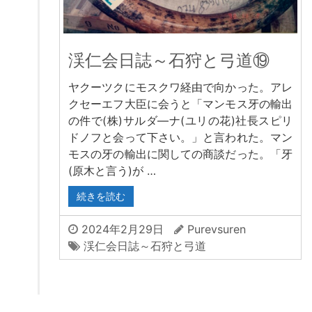
渓仁会日誌～石狩と弓道⑲
ヤクーツクにモスクワ経由で向かった。アレ
クセーエフ大臣に会うと「マンモス牙の輸出
の件で(株)サルダ―ナ(ユリの花)社長スピリ
ドノフと会って下さい。」と言われた。マン
モスの牙の輸出に関しての商談だった。「牙
(原木と言う)が …
続きを読む
2024年2月29日
Purevsuren
渓仁会日誌～石狩と弓道