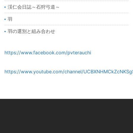
渓仁会日誌～石狩弓道～
羽
羽の選別と組み合わせ
https://www.facebook.com/pvterauchi
https://www.youtube.com/channel/UCBXNHMCkZcNKSg