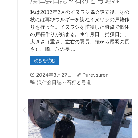
渓仁会日誌～石狩と弓道㉓
私は2002年2月のイヌワシ協会設立後、その
秋には再びウルギーを訪ねイヌワシの戸籍作
りを行った。イヌワシを捕獲した時点で個体
の戸籍作りが始まる。生年月日（捕獲日）、
大きさ（重さ、左右の翼長、頭から尾羽の長
さ）、嘴、爪の長 …
続きを読む
2024年3月27日
Purevsuren
渓仁会日誌～石狩と弓道