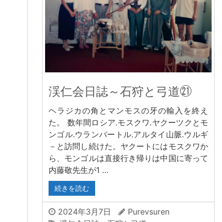
渓仁会日誌～石狩と弓道㉑
ヘラジカの角とマンモスの牙の輸入を終え
た。 数年間ロシア.モスクワ.ヤクーツクとモ
ンゴル.ウランバートル.アルタイ山脈.ウルギ
－と訪問し続けた。ヤクートにはモスクワか
ら、モンゴルは直接行き帰りは中国に寄って
内藤敬先生が1 …
続きを読む
2024年3月7日
Purevsuren