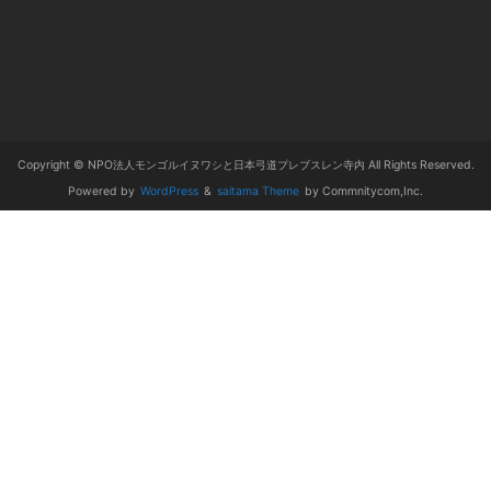
Copyright © NPO法人モンゴルイヌワシと日本弓道プレブスレン寺内 All Rights Reserved.
Powered by
WordPress
&
saitama Theme
by Commnitycom,Inc.